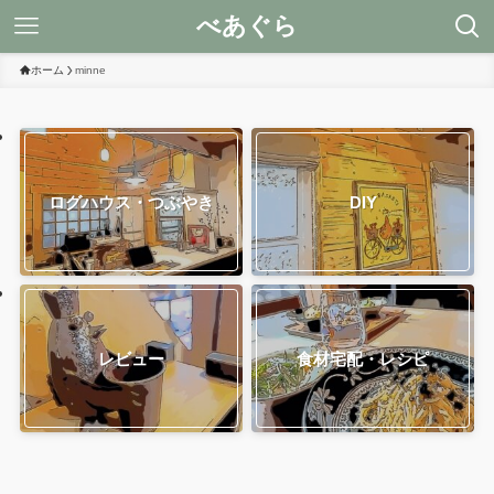
べあぐら
ホーム
minne
ログハウス・つぶやき
DIY
レビュー
食材宅配・レシピ