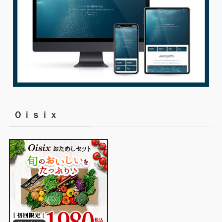
Ｏｉｓｉｘ