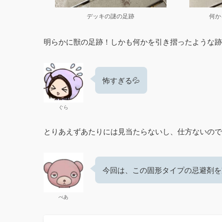
デッキの謎の足跡
何か
明らかに獣の足跡！しかも何かを引き摺ったような跡
怖すぎる💦
ぐら
とりあえずあたりには見当たらないし、仕方ないので
今回は、この固形タイプの忌避剤を
べあ