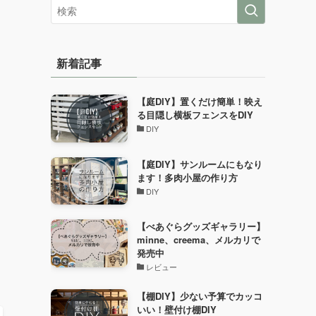
新着記事
【庭DIY】置くだけ簡単！映え
る目隠し横板フェンスをDIY
DIY
【庭DIY】サンルームにもなり
ます！多肉小屋の作り方
DIY
【べあぐらグッズギャラリー】
minne、creema、メルカリで
発売中
レビュー
【棚DIY】少ない予算でカッコ
いい！壁付け棚DIY