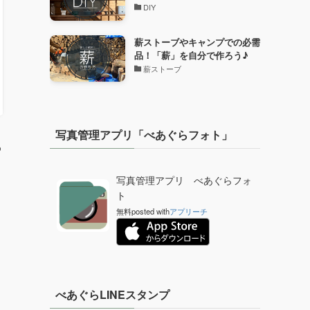
DIY
薪ストーブやキャンプでの必需
品！「薪」を自分で作ろう♪
薪ストーブ
写真管理アプリ「べあぐらフォト」
め
写真管理アプリ べあぐらフォ
ト
無料
posted with
アプリーチ
べあぐらLINEスタンプ