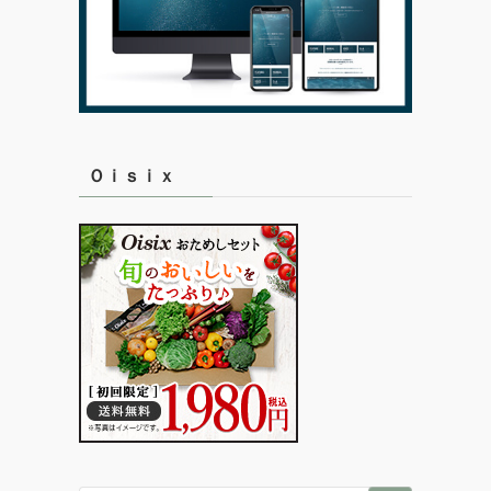
Ｏｉｓｉｘ